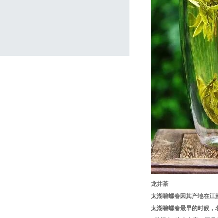
龙井茶
太湖碧螺春因其产地在江
太湖碧螺春最早的时候，