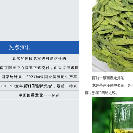
热点资讯
真实的国民党军进村是这样的
南京阿里中心首期正式交付，由香港贝诺操
刀设计
国家统计局：2024年中国全员劳动生产率
雨前一级西湖龙井茶
龙井茶色泽绿中显黄，外
为173898元/人
80、90童年夏日回忆大集合，最后一种真
醇，形美"四绝之说。
的看哭了......
中国的茶文化——绿茶