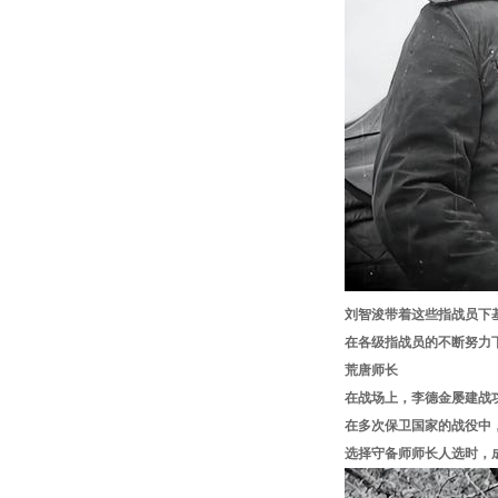
刘智浚带着这些指战员下
在各级指战员的不断努力
荒唐师长
在战场上，李德金屡建战
在多次保卫国家的战役中
选择守备师师长人选时，