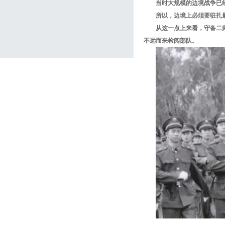
当时大规模的边境战争已
所以，边境上必须要驻扎
从这一点上来看，守备二
不远而来检阅部队。