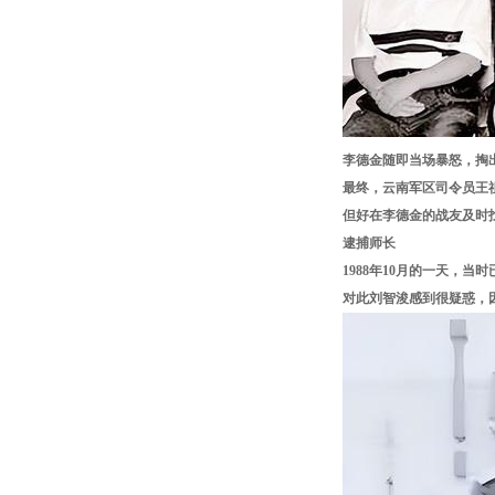
李德金随即当场暴怒，掏
最终，云南军区司令员王
但好在李德金的战友及时
逮捕师长
1988年10月的一天，
对此刘智浚感到很疑惑，