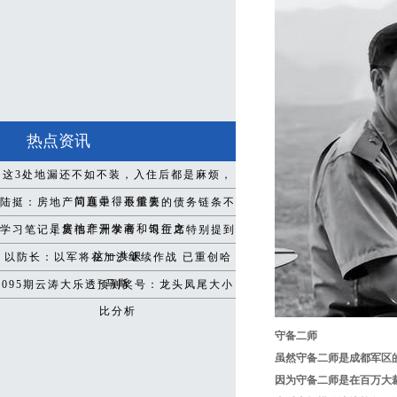
热点资讯
这3处地漏还不如不装，入住后都是麻烦，
简直是得不偿失
陆挺：房地产问题中，最重要的债务链条不
是房地产开发商和银行之
学习笔记｜复信非洲学者，习主席特别提到
这一共识
以防长：以军将在加沙继续作战 已重创哈
马斯
095期云涛大乐透预测奖号：龙头凤尾大小
比分析
守备二师
虽然守备二师是成都军区
因为守备二师是在百万大