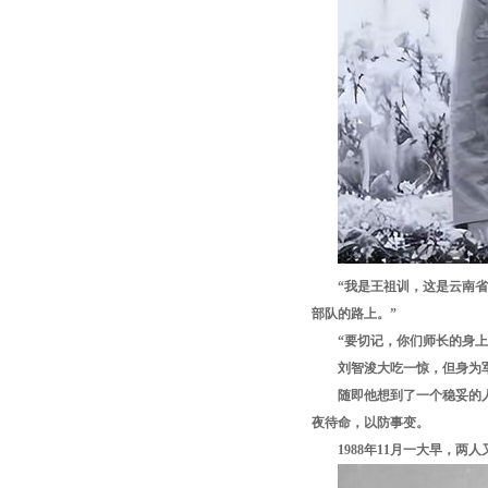
“我是王祖训，这是云南
部队的路上。”
“要切记，你们师长的身
刘智浚大吃一惊，但身为
随即他想到了一个稳妥的
夜待命，以防事变。
1988年11月一大早，