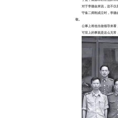
对于李德金来说，这不仅
守备二师刚成立时，李德
敬。
公事上将他当做领导来看
可世上的事就是这么无常