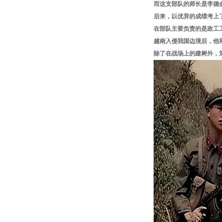
而这支部队的师长是李德金
后来，以优异的成绩考上
在部队主要负责的是政工
越南入侵我国边境后，他
除了在战场上的建树外，