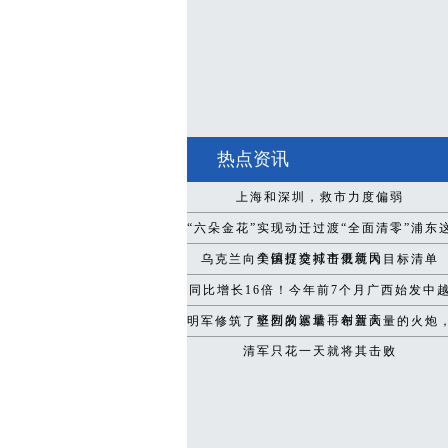
热点资讯
上海和深圳，救市力度偏弱
“六朵金花”实现动迁过渡“全面清零”浦东
个镇打造城市更新民
乌克兰向美国提交打击俄境内目标清单
同比增长16倍！今年前7个月广西始发中
班列发运量再创新高
明军修筑了坚固的寨墙，布置大量的火炮
清军只花一天就将其击败