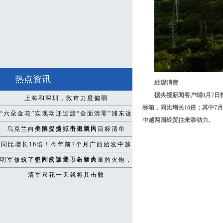
热点资讯
经观消费
据央视新闻客户端8月7日
上海和深圳，救市力度偏弱
标箱，同比增长16倍；其中7
“六朵金花”实现动迁过渡“全面清零”浦东这
中越两国经贸往来添动力。
个镇打造城市更新民
乌克兰向美国提交打击俄境内目标清单
同比增长16倍！今年前7个月广西始发中越
班列发运量再创新高
明军修筑了坚固的寨墙，布置大量的火炮，
清军只花一天就将其击败